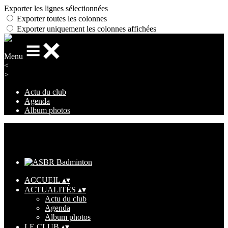
Exporter les lignes sélectionnées
Exporter toutes les colonnes
Exporter uniquement les colonnes affichées
Menu
<
>
Actu du club
Agenda
Album photos
Ajoutez un logo, un bouton, des réseaux sociaux
Cliquez pour éditer
ACCUEIL
▴
▾
ACTUALITÉS
▴
▾
Actu du club
Agenda
Album photos
LE CLUB
▴
▾