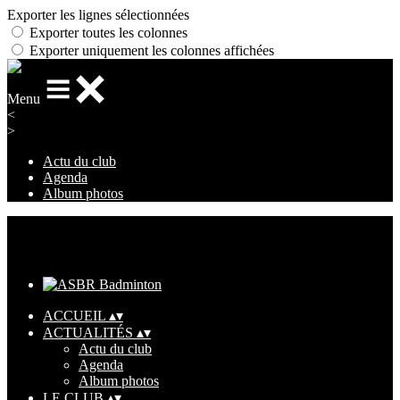
Exporter les lignes sélectionnées
Exporter toutes les colonnes
Exporter uniquement les colonnes affichées
Menu
<
>
Actu du club
Agenda
Album photos
Ajoutez un logo, un bouton, des réseaux sociaux
Cliquez pour éditer
ACCUEIL
▴
▾
ACTUALITÉS
▴
▾
Actu du club
Agenda
Album photos
LE CLUB
▴
▾