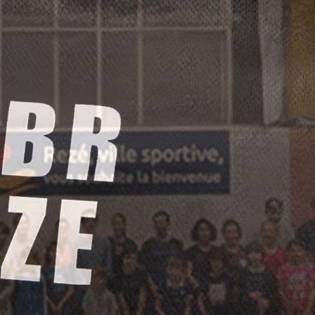
Exporter les lignes sélectionnées
Exporter toutes les colonnes
Exporter uniquement les colonnes affichées
Menu
Ajoutez un logo, un bouton, des réseaux sociaux
Cliquez pour éditer
ACCUEIL
▴
▾
ACTUALITÉS
▴
▾
Actu du club
Agenda
Album photos
LE CLUB
▴
▾
Présentation
Créneaux et salles
Partenaires
Inscription
Bénévolat
Un essai vous tente ?