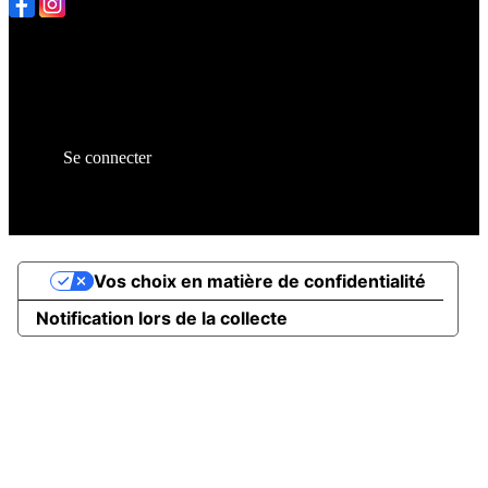
Plan du site
Licences
Mentions légales
CGUV
Paramétrer vos cookies
Se connecter
Propulsé par AssoConnect, le logiciel des associations
Sportives
Vos choix en matière de confidentialité
Notification lors de la collecte