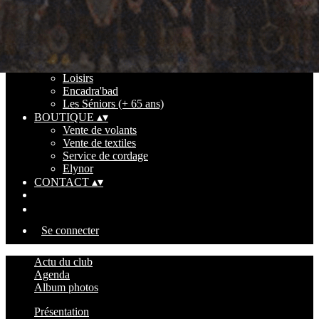
COMPÉTITIONS
▴
▾
Interclub Séniors
Interclub Vétérans
Inscriptions tournois
LOISIRS
▴
▾
Loisirs
Encadra'bad
Les Séniors (+ 65 ans)
BOUTIQUE
▴
▾
Vente de volants
Vente de textiles
Service de cordage
Elynor
CONTACT
▴
▾
Se connecter
Actu du club
Agenda
Album photos
Présentation