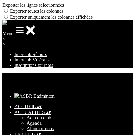
Exporter les lignes sélectionnées
Exporter toutes les colonnes
Exporter uniquement les colonnes affichées
Menu
<
>
Interclub Séniors
Interclub Vétérans
Inscriptions tournois
Ajoutez un logo, un bouton, des réseaux sociaux
Cliquez pour éditer
ACCUEIL
▴
▾
ACTUALITÉS
▴
▾
Actu du club
Agenda
Album photos
LE CLUB
▴
▾