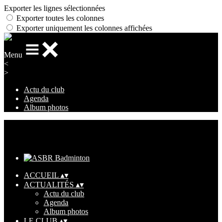
Exporter les lignes sélectionnées
Exporter toutes les colonnes
Exporter uniquement les colonnes affichées
Menu
<
>
Actu du club
Agenda
Album photos
Ajoutez un logo, un bouton, des réseaux sociaux
Cliquez pour éditer
ACCUEIL
▴
▾
ACTUALITÉS
▴
▾
Actu du club
Agenda
Album photos
LE CLUB
▴
▾