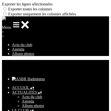
Exporter les lignes sélectionnées
Exporter toutes les colonnes
Exporter uniquement les colonnes affichées
Menu
<
>
Actu du club
Agenda
Album photos
Ajoutez un logo, un bouton, des réseaux sociaux
Cliquez pour éditer
ACCUEIL
▴
▾
ACTUALITÉS
▴
▾
Actu du club
Agenda
Album photos
LE CLUB
▴
▾