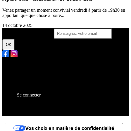
Venez partager un moment convivial vendredi à partir de 19h30 en
apportant quelque chose à boire...
14 octobre 2025
Je m'abonne à la newsletter
OK
Plan du site
Licences
Mentions légales
CGUV
Paramétrer vos cookies
Se connecter
Propulsé par AssoConnect, le logiciel des associations
Sportives
Vos choix en matière de confidentialité