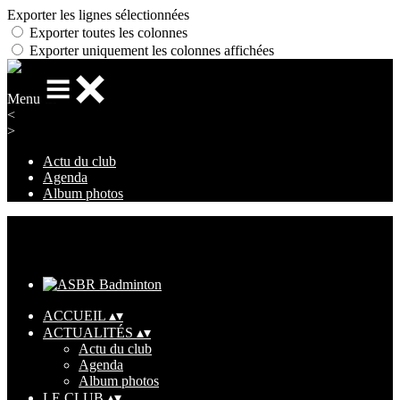
Exporter les lignes sélectionnées
Exporter toutes les colonnes
Exporter uniquement les colonnes affichées
Menu
<
>
Actu du club
Agenda
Album photos
Ajoutez un logo, un bouton, des réseaux sociaux
Cliquez pour éditer
ACCUEIL
▴
▾
ACTUALITÉS
▴
▾
Actu du club
Agenda
Album photos
LE CLUB
▴
▾