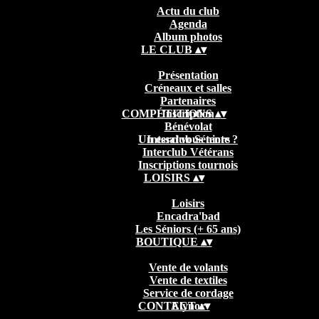
Actu du club
Agenda
Album photos
LE CLUB
▴
▾
Présentation
Créneaux et salles
Partenaires
COMPÉTITIONS
Inscription
▴
▾
Bénévolat
Un essai vous tente ?
Interclub Séniors
Interclub Vétérans
Inscriptions tournois
LOISIRS
▴
▾
Loisirs
Encadra'bad
Les Séniors (+ 65 ans)
BOUTIQUE
▴
▾
Vente de volants
Vente de textiles
Service de cordage
CONTACT
Elynor
▴
▾