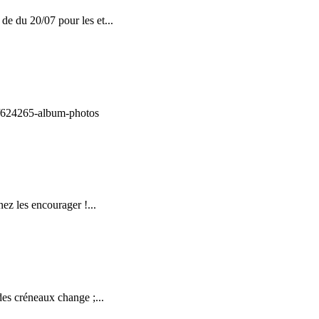
 de du 20/07 pour les et...
ge/624265-album-photos
ez les encourager !...
 des créneaux change ;...