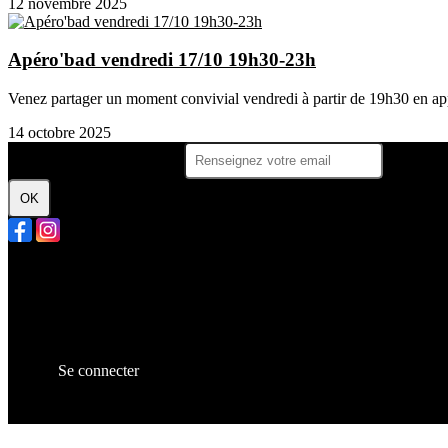
12 novembre 2025
Apéro'bad vendredi 17/10 19h30-23h
Venez partager un moment convivial vendredi à partir de 19h30 en app
14 octobre 2025
Je m'abonne à la newsletter
OK
Plan du site
Licences
Mentions légales
CGUV
Paramétrer vos cookies
Se connecter
Propulsé par AssoConnect, le logiciel des associations Sportive