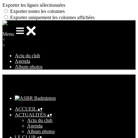
Exporter les lignes sélectionnées
Exporter toutes les colonnes
Exporter uniquement les colonnes affichées
Menu
<
>
Actu du club
Agenda
Album photos
Ajoutez un logo, un bouton, des réseaux sociaux
Cliquez pour éditer
ACCUEIL
▴
▾
ACTUALITÉS
▴
▾
Actu du club
Agenda
Album photos
LE CLUB
▴
▾