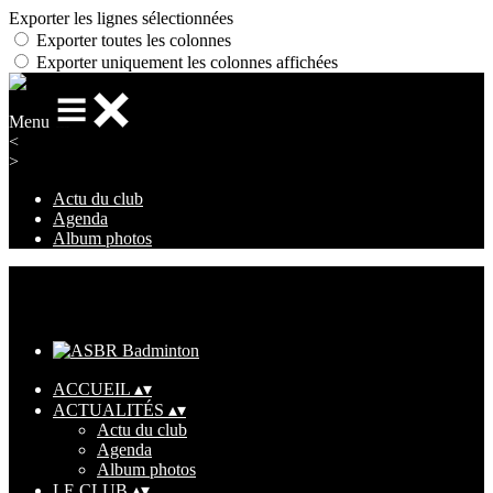
Exporter les lignes sélectionnées
Exporter toutes les colonnes
Exporter uniquement les colonnes affichées
Menu
<
>
Actu du club
Agenda
Album photos
Ajoutez un logo, un bouton, des réseaux sociaux
Cliquez pour éditer
ACCUEIL
▴
▾
ACTUALITÉS
▴
▾
Actu du club
Agenda
Album photos
LE CLUB
▴
▾