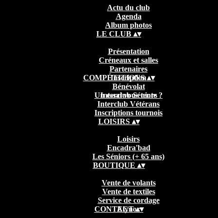
Actu du club
Agenda
Album photos
LE CLUB
▴
▾
Présentation
Créneaux et salles
Partenaires
COMPÉTITIONS
Inscription
▴
▾
Bénévolat
Un essai vous tente ?
Interclub Séniors
Interclub Vétérans
Inscriptions tournois
LOISIRS
▴
▾
Loisirs
Encadra'bad
Les Séniors (+ 65 ans)
BOUTIQUE
▴
▾
Vente de volants
Vente de textiles
Service de cordage
CONTACT
Elynor
▴
▾