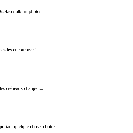
ge/624265-album-photos
ez les encourager !...
 des créneaux change ;...
ortant quelque chose à boire...