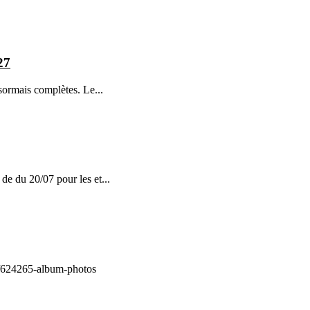
27
sormais complètes. Le...
 de du 20/07 pour les et...
ge/624265-album-photos