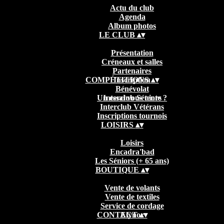
Actu du club
Agenda
Album photos
LE CLUB
▴
▾
Présentation
Créneaux et salles
Partenaires
COMPÉTITIONS
Inscription
▴
▾
Bénévolat
Un essai vous tente ?
Interclub Séniors
Interclub Vétérans
Inscriptions tournois
LOISIRS
▴
▾
Loisirs
Encadra'bad
Les Séniors (+ 65 ans)
BOUTIQUE
▴
▾
Vente de volants
Vente de textiles
Service de cordage
CONTACT
Elynor
▴
▾