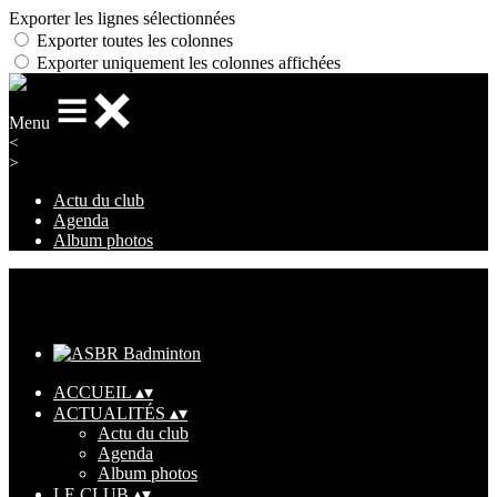
Exporter les lignes sélectionnées
Exporter toutes les colonnes
Exporter uniquement les colonnes affichées
Menu
<
>
Actu du club
Agenda
Album photos
Ajoutez un logo, un bouton, des réseaux sociaux
Cliquez pour éditer
ACCUEIL
▴
▾
ACTUALITÉS
▴
▾
Actu du club
Agenda
Album photos
LE CLUB
▴
▾