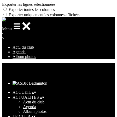
Exporter les lignes sélectionnées
Exporter toutes les colonnes
Exporter uniquement les colonnes affichées
Menu
<
>
Actu du club
Agenda
Album photos
Ajoutez un logo, un bouton, des réseaux sociaux
Cliquez pour éditer
ACCUEIL
▴
▾
ACTUALITÉS
▴
▾
Actu du club
Agenda
Album photos
LE CLUB
▴
▾