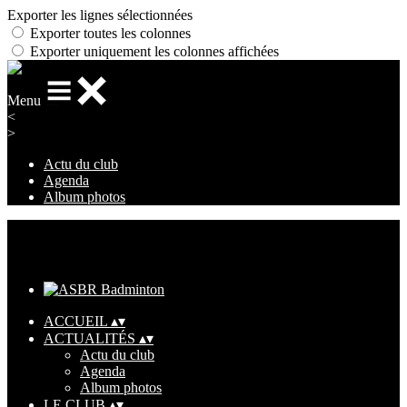
Exporter les lignes sélectionnées
Exporter toutes les colonnes
Exporter uniquement les colonnes affichées
Menu
<
>
Actu du club
Agenda
Album photos
Ajoutez un logo, un bouton, des réseaux sociaux
Cliquez pour éditer
ACCUEIL
▴
▾
ACTUALITÉS
▴
▾
Actu du club
Agenda
Album photos
LE CLUB
▴
▾