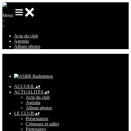
Menu
<
>
Actu du club
Agenda
Album photos
Ajoutez un logo, un bouton, des réseaux sociaux
Cliquez pour éditer
ACCUEIL
▴
▾
ACTUALITÉS
▴
▾
Actu du club
Agenda
Album photos
LE CLUB
▴
▾
Présentation
Créneaux et salles
Partenaires